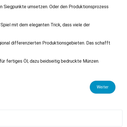
m in Siegpunkte umsetzen. Oder den Produktionsprozess
Spiel mit dem eleganten Trick, dass viele der
gional differenzierten Produktionsgebieten. Das schafft
 für fertiges Öl; dazu beidseitig bedruckte Münzen.
Nächster Beitrag
Weiter