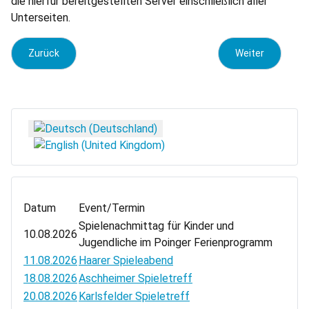
die hierfür bereitgestellten Server einschließlich aller
Unterseiten.
Vorheriger Beitrag: Datenschutzerklärung
Nächster Beitrag
Zurück
Weiter
Sprache auswählen
Datum
Event/Termin
Spielenachmittag für Kinder und
10.08.2026
Jugendliche im Poinger Ferienprogramm
11.08.2026
Haarer Spieleabend
18.08.2026
Aschheimer Spieletreff
20.08.2026
Karlsfelder Spieletreff