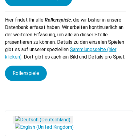
Hier findet Ihr alle
Rollenspiele
, die wir bisher in unsere
Datenbank erfasst haben. Wir arbeiten kontinuierlich an
der weiteren Erfassung, um alle an dieser Stelle
präsentieren zu können. Details zu den einzelen Spielen
gibt es auf unserer speziellen
Sammlungsseite (hier
klicken)
. Dort gibt es auch ein Bild und Details pro Spiel.
Rollenspiele
Sprache auswählen