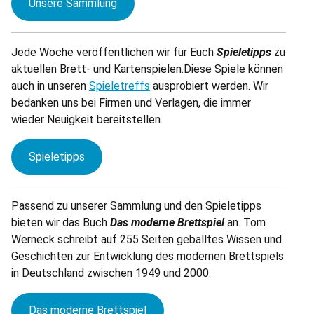
Unsere Sammlung
Jede Woche veröffentlichen wir für Euch
Spieletipps
zu
aktuellen Brett- und Kartenspielen.Diese Spiele können
auch in unseren
Spieletreffs
ausprobiert werden. Wir
bedanken uns bei Firmen und Verlagen, die immer
wieder Neuigkeit bereitstellen.
Spieletipps
Passend zu unserer Sammlung und den Spieletipps
bieten wir das Buch
Das moderne Brettspiel
an. Tom
Werneck schreibt auf 255 Seiten geballtes Wissen und
Geschichten zur Entwicklung des modernen Brettspiels
in Deutschland zwischen 1949 und 2000.
Das moderne Brettspiel