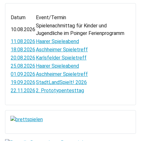
Datum
Event/Termin
Spielenachmittag für Kinder und
10.08.2026
Jugendliche im Poinger Ferienprogramm
11.08.2026
Haarer Spieleabend
18.08.2026
Aschheimer Spieletreff
20.08.2026
Karlsfelder Spieletreff
25.08.2026
Haarer Spieleabend
01.09.2026
Aschheimer Spieletreff
19.09.2026
StadtLandSpielt! 2026
22.11.2026
2. Prototypentesttag