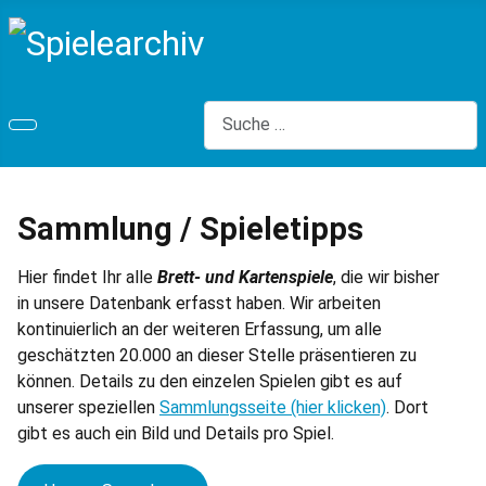
Suchen
Sammlung / Spieletipps
Hier findet Ihr alle
Brett- und Kartenspiele
, die wir bisher
in unsere Datenbank erfasst haben. Wir arbeiten
kontinuierlich an der weiteren Erfassung, um alle
geschätzten 20.000 an dieser Stelle präsentieren zu
können. Details zu den einzelen Spielen gibt es auf
unserer speziellen
Sammlungsseite (hier klicken)
. Dort
gibt es auch ein Bild und Details pro Spiel.