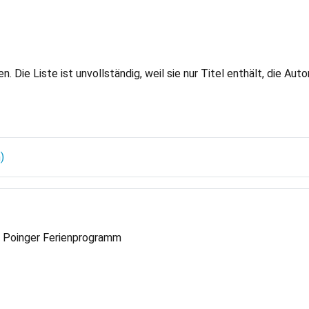
n. Die Liste ist unvollständig, weil sie nur Titel enthält, die Au
m Poinger Ferienprogramm