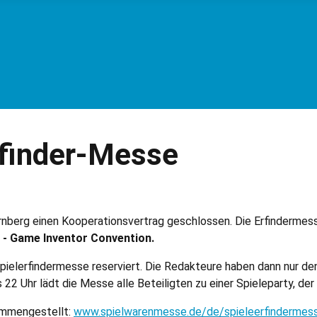
rfinder-Messe
nberg einen Kooperationsvertrag geschlossen. Die Erfindermess
 - Game Inventor Convention.
 Spielerfindermesse reserviert. Die Redakteure haben dann nur de
 22 Uhr lädt die Messe alle Beteiligten zu einer Spieleparty, der
ammengestellt:
www.spielwarenmesse.de/de/spieleerfindermesse