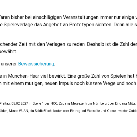
Waren bisher bei einschlägigen Veranstaltungen immer nur einig
le
Spieleverlage das Angebot an Prototypen sichten. Denn alle si
chender Zeit mit den Verlagen zu reden. Deshalb ist die Zahl der
bewährt.
 unserer
Beweissicherung
.
se in München-Haar viel bewirkt. Eine große Zahl von Spielen ha
ern mit einem mutigen, neuen Impuls noch kürzere Wege und noc
 Freitag, 05.02.2027 in Ebene 1 des NCC, Zugang Messezentrum Nürnberg über Eingang Mitte. 
ühlen, Messe-WLAN, ein Schließfach, kostenloser Eintrag auf Webseite und Game Inventor Guide 