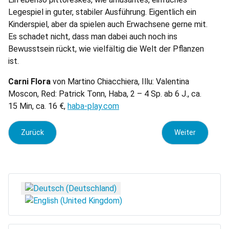
Legespiel in guter, stabiler Ausführung. Eigentlich ein
Kinderspiel, aber da spielen auch Erwachsene gerne mit.
Es schadet nicht, dass man dabei auch noch ins
Bewusstsein rückt, wie vielfältig die Welt der Pflanzen
ist.
Carni Flora
von Martino Chiacchiera, Illu: Valentina
Moscon, Red: Patrick Tonn, Haba, 2 – 4 Sp. ab 6 J., ca.
15 Min, ca. 16 €,
haba-play.com
Vorheriger Beitrag: Morty Sorty
Nächster Beitra
Zurück
Weiter
Sprache auswählen