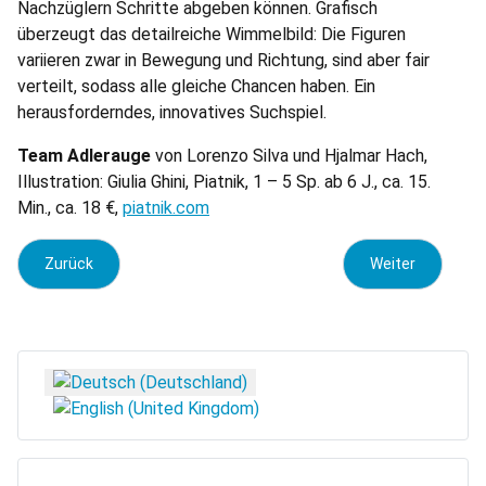
Nachzüglern Schritte abgeben können. Grafisch
überzeugt das detailreiche Wimmelbild: Die Figuren
variieren zwar in Bewegung und Richtung, sind aber fair
verteilt, sodass alle gleiche Chancen haben. Ein
herausforderndes, innovatives Suchspiel.
Team Adlerauge
von Lorenzo Silva und Hjalmar Hach,
Illustration: Giulia Ghini, Piatnik, 1 – 5 Sp. ab 6 J., ca. 15.
Min., ca. 18 €,
piatnik.com
Vorheriger Beitrag: 7 Wonders Dice
Nächster Beitrag
Zurück
Weiter
Sprache auswählen