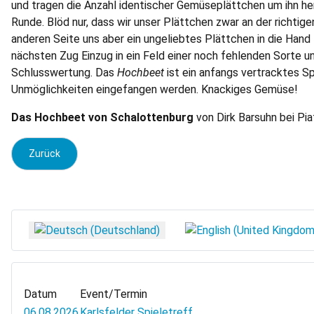
und tragen die Anzahl identischer Gemüseplättchen um ihn heru
Runde. Blöd nur, dass wir unser Plättchen zwar an der richt
anderen Seite uns aber ein ungeliebtes Plättchen in die Hand f
nächsten Zug Einzug in ein Feld einer noch fehlenden Sorte u
Schlusswertung. Das
Hochbeet
ist ein anfangs vertracktes Sp
Unmöglichkeiten eingefangen werden. Knackiges Gemüse!
Das Hochbeet von Schalottenburg
von Dirk Barsuhn bei Piat
Vorheriger Beitrag: Rezi: Fischen
Zurück
Sprache auswählen
Datum
Event/Termin
06.08.2026
Karlsfelder Spieletreff