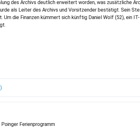
ng des Archivs deutlich erweitert worden, was zusätzliche Archi
e als Leiter des Archivs und Vorsitzender bestätigt. Sein Stellv
t. Um die Finanzen kümmert sich künftig Daniel Wolf (52), ein IT
gt.
eine Schätze
m Poinger Ferienprogramm