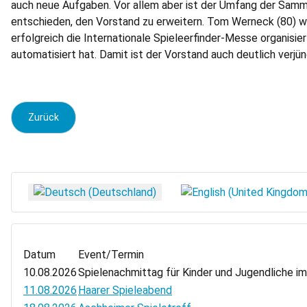
auch neue Aufgaben. Vor allem aber ist der Umfang der Sammlu
entschieden, den Vorstand zu erweitern. Tom Werneck (80) wurd
erfolgreich die Internationale Spieleerfinder-Messe organisier
automatisiert hat. Damit ist der Vorstand auch deutlich verjün
Vorheriger Beitrag: Pressemitteilung: Das Spiele-Archiv zeigt s
Zurück
Sprache auswählen
Datum
Event/Termin
10.08.2026
Spielenachmittag für Kinder und Jugendliche i
11.08.2026
Haarer Spieleabend