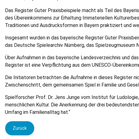
Das Register Guter Praxisbeispiele macht als Teil des Bayeri
des Übereinkommens zur Erhaltung Immateriellen Kulturerbes
Traditionen und Ausdrucks­formen in Bayern praktiziert und wei
Insgesamt wurden in das bayerische Register Guter Praxisbei
das Deutsche Spielearchiv Nürnberg, das Spiel­zeugmuseum Nür
Über Aufnahmen in das bayerische Landesverzeichnis und das 
Register ist eine Verpflichtung aus dem UNESCO-Übereinkomm
Die Initiatoren betrachten die Aufnahme in dieses Register nic
Zwischenschritt, dem gemeinsamen Spiel in Familie und Ges
Spielforscher Prof. Dr. Jens Junge vom Institut für Ludologie,
menschlichen Kultur. Die Anerkennung der drei bedeu­tendsten
Umfang im Familienalltag hat.“
Vorheriger Beitrag: Pressemitteilung: Chris Mewes im Tanneng
Zurück