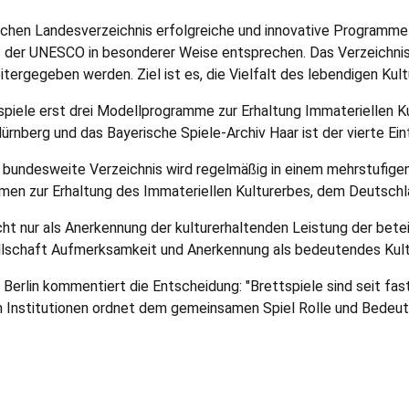
schen Landes­verzeichnis erfolgreiche und innovative Programme 
 der UNESCO in besonderer Weise entsprechen. Das Verzeichnis 
tergegeben werden. Ziel ist es, die Vielfalt des lebendigen Kult
spiele erst drei Modellprogramme zur Erhaltung Immateriellen 
nberg und das Bayerische Spiele-Archiv Haar ist der vierte Ein
bundesweite Verzeichnis wird regelmäßig in einem mehrstufigen 
en zur Erhaltung des Immateriellen Kulturerbes, dem Deutsch­la
ht nur als An­erkennung der kulturerhaltenden Leistung der betei
ellschaft Aufmerksamkeit und Anerkennung als bedeutendes Kul
 Berlin kommen­tiert die Entscheidung: "Brettspiele sind seit fas
 Institutionen ordnet dem gemeinsamen Spiel Rolle und Bedeutun
arten