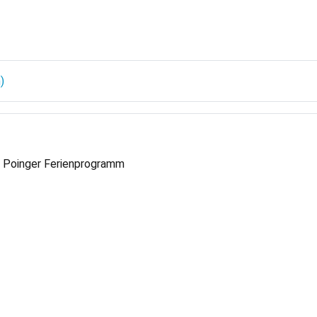
er Gemeindebücherei Aschheim
m Poinger Ferienprogramm