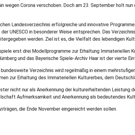
 wegen Corona verschoben. Doch am 23. September holt nun der 
schen Landes­verzeichnis erfolgreiche und innovative Programme 
 der UNESCO in besonderer Weise entsprechen. Das Verzeichnis 
tergegeben werden. Ziel ist es, die Vielfalt des lebendigen Kult
spiele erst drei Modellprogramme zur Erhaltung Immateriellen 
nberg und das Bayerische Spiele-Archiv Haar ist der vierte Ein
bundesweite Verzeichnis wird regelmäßig in einem mehrstufigen 
en zur Erhaltung des Immateriellen Kulturerbes, dem Deutsch­la
ter nicht nur als An­erkennung der kulturerhaltenden Leistung de
ellschaft Aufmerksamkeit und Anerkennung als bedeutendes Kul
nträgen, die Ende November eingereicht werden sollen.