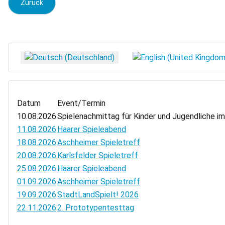
Vorheriger Beitrag: Pressemitteilung: Spiele-Ausstellung in d
Zurück
Sprache auswählen
Datum
Event/Termin
10.08.2026
Spielenachmittag für Kinder und Jugendliche i
11.08.2026
Haarer Spieleabend
18.08.2026
Aschheimer Spieletreff
20.08.2026
Karlsfelder Spieletreff
25.08.2026
Haarer Spieleabend
01.09.2026
Aschheimer Spieletreff
19.09.2026
StadtLandSpielt! 2026
22.11.2026
2. Prototypentesttag