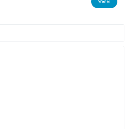
Nächster Beitrag
Weiter