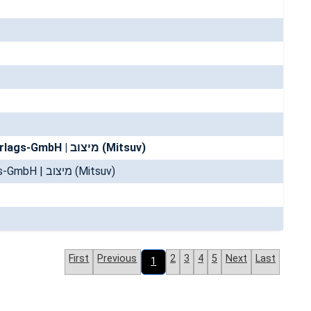
Wizards of the Coast | Tactical Studies Rules (TSR) | FSV Fantasy Spiele Verlags-GmbH | מיצוב (Mitsuv)
Wizards of the Coast | Tactical Studies Rules (TSR) | FSV Fantasy Spiele Verlags-GmbH | מיצוב (Mitsuv)
First
Previous
2
3
4
5
Next
Last
1