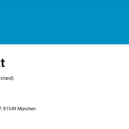
t
rstand)
 7, 81549 München